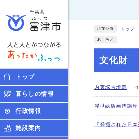
現在位置
トップ
あしあと
文化財
トップ
内裏塚古墳群
[2
暮らしの情報
浮世絵版画摺講座
行政情報
『発掘された日本
施設案内