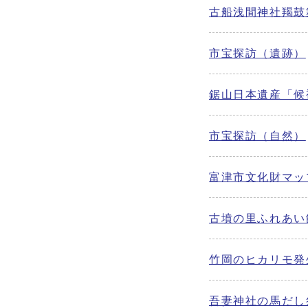
古船浅間神社羯鼓
市宝探訪（遺跡）
鋸山日本遺産「候
市宝探訪（自然）
富津市文化財マッ
古墳の里ふれあい
竹岡のヒカリモ発
吾妻神社の馬だし