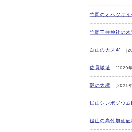
竹岡のオハツキイ
竹岡三柱神社の木
白山の大スギ
[2
佐貫城址
[2020
環の大樟
[2021
鋸山シンポジウム
鋸山の高付加価値