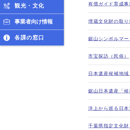
有償ガイド育成事
観光・文化
事業者向け情報
埋蔵文化財の取り
各課の窓口
鋸山シンボルマー
市宝探訪（民俗）
日本遺産候補地域
鋸山日本遺産「候
洋上から巡る日本
千葉県指定文化財