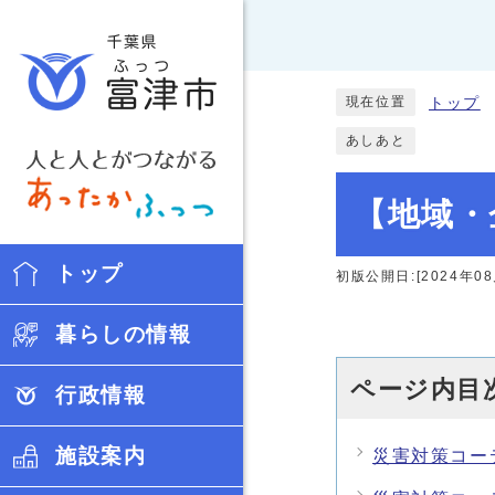
現在位置
トップ
あしあと
【地域・
トップ
初版公開日:[2024年08
暮らしの情報
ページ内目
行政情報
施設案内
災害対策コー