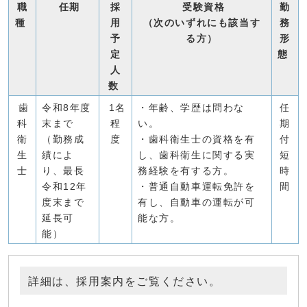
職
任期
採
受験資格
勤
種
用
（次のいずれにも該当す
務
予
る方）
形
定
態
人
数
歯
令和8年度
1名
・年齢、学歴は問わな
任
科
末まで
程
い。
期
衛
（勤務成
度
・歯科衛生士の資格を有
付
生
績によ
し、歯科衛生に関する実
短
士
り、最長
務経験を有する方。
時
令和12年
・普通自動車運転免許を
間
度末まで
有し、自動車の運転が可
延長可
能な方。
能）
詳細は、採用案内をご覧ください。