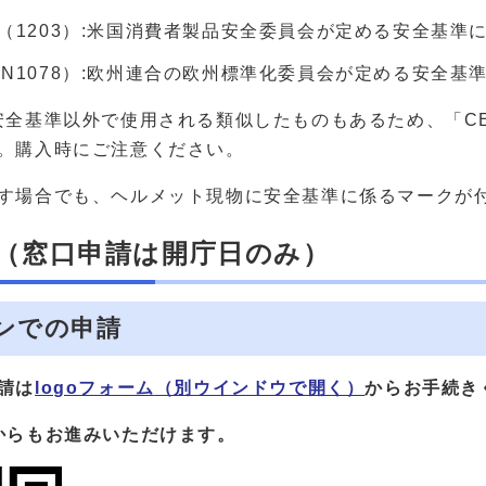
ク（1203）:米国消費者製品安全委員会が定める安全基準
EN1078）:欧州連合の欧州標準化委員会が定める安全基
安全基準以外で使用される類似したものもあるため、「CE
。購入時にご注意ください。
す場合でも、ヘルメット現物に安全基準に係るマークが
（窓口申請は開庁日のみ）
インでの申請
請は
logoフォーム
（別ウインドウで開く）
からお手続き
からもお進みいただけます。