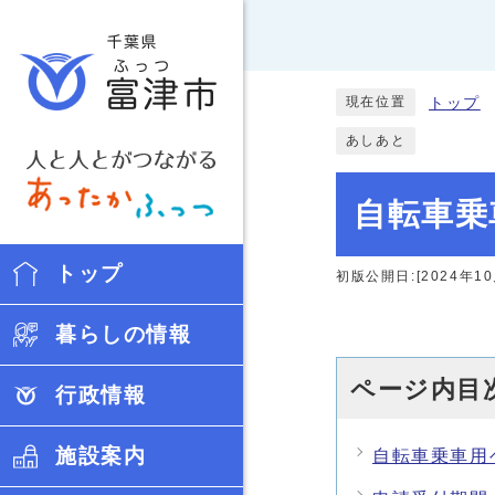
現在位置
トップ
あしあと
自転車乗
トップ
初版公開日:[2024年10
暮らしの情報
ページ内目
行政情報
施設案内
自転車乗車用