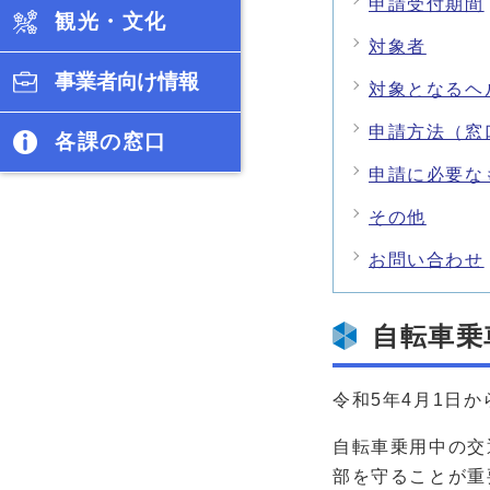
申請受付期間
観光・文化
対象者
事業者向け情報
対象となるヘ
申請方法（窓
各課の窓口
申請に必要な
その他
お問い合わせ
自転車乗
令和5年4月1日
自転車乗用中の交
部を守ることが重