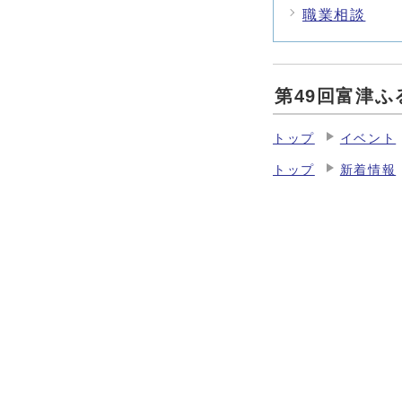
職業相談
第49回富津
トップ
イベント
トップ
新着情報