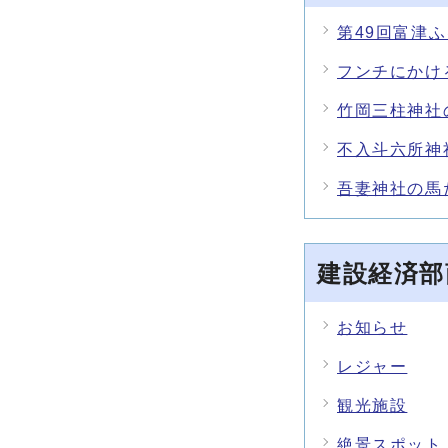
第49回富津
フンチにかけ
竹岡三柱神社
不入斗六所神
吾妻神社の馬
建設経済部
お知らせ
レジャー
観光施設
絶景スポット