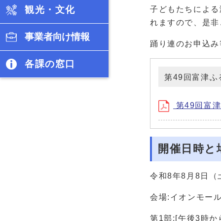
観光・文化
子どもたちによる
れますので、是非
事業者向け情報
踊り連のお申込み
各課の窓口
第49回富津
第49回富津
開催日時と
令和8年8月8日（
会場:イオンモー
第1部:[午後3時