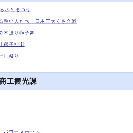
ふるさとまつり
る熱い人たち 日本三大くも合戦
の木遣り獅子舞
社獅子神楽
だし祭り
商工観光課
・パワースポット