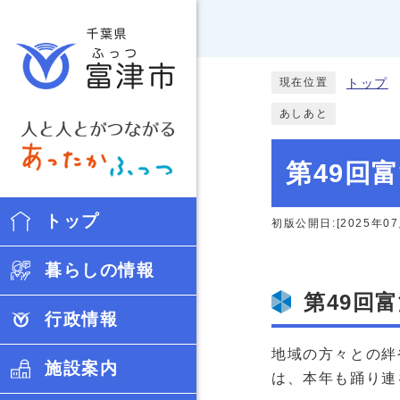
現在位置
トップ
あしあと
第49回
トップ
初版公開日:[2025年07
暮らしの情報
第49回
行政情報
地域の方々との絆
施設案内
は、本年も踊り連