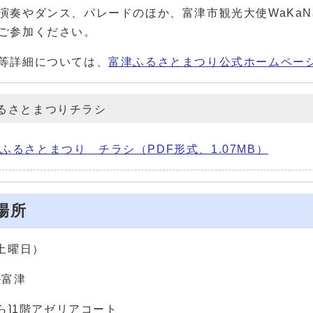
演奏やダンス、パレードのほか、富津市観光大使WaKa
ご参加ください。
等詳細については、
富津ふるさとまつり公式ホームペー
ふるさとまつりチラシ
ふるさとまつり チラシ（PDF形式、1.07MB）
場所
土曜日）
ル富津
から]1階アゼリアコート