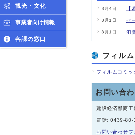
観光・文化
【
8月4日
セ
8月1日
事業者向け情報
消
8月1日
各課の窓口
フィルム
フィルムコミッ
お問い合わ
建設経済部商工
電話: 0439-80
お問い合わせフ