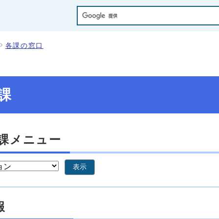
各課の窓口
課
課メニュー
表示
報