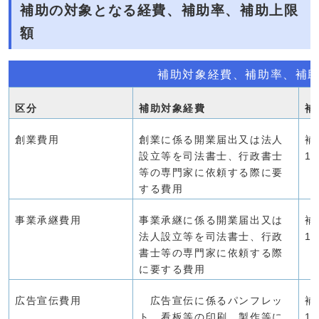
補助の対象となる経費、補助率、補助上限
額
補助対象経費、補助率、補
区分
補助対象経費
補
創業費用
創業に係る開業届出又は法人
補
設立等を司法書士、行政書士
1
等の専門家に依頼する際に要
する費用
事業承継費用
事業承継に係る開業届出又は
補
法人設立等を司法書士、行政
1
書士等の専門家に依頼する際
に要する費用
広告宣伝費用
広告宣伝に係るパンフレッ
補
ト、看板等の印刷、製作等に
1