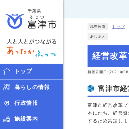
現在位置
トップ
あしあと
経営改革
トップ
初版公開日:[2021年06
暮らしの情報
富津市経
行政情報
富津市経営改革プ
本にたち、経営資
施設案内
するため策定しま