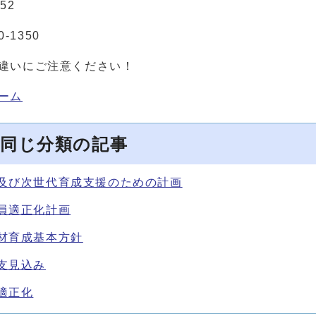
652
0-1350
違いにご注意ください！
ーム
同じ分類の記事
及び次世代育成支援のための計画
員適正化計画
材育成基本方針
支見込み
適正化