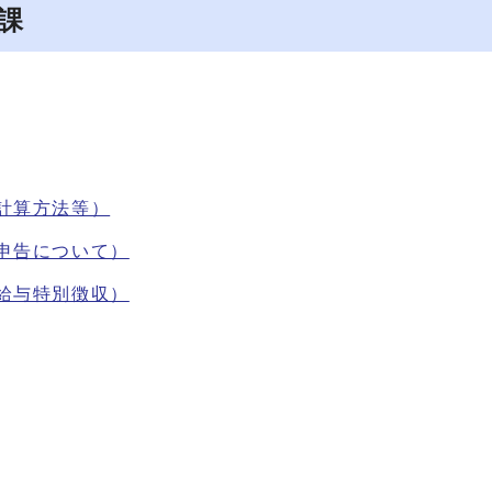
課
計算方法等）
申告について）
給与特別徴収）