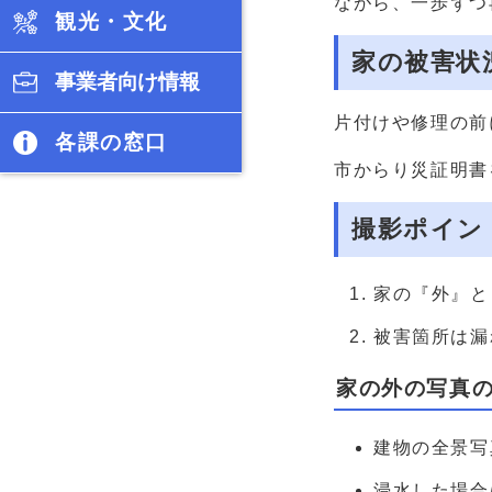
ながら、一歩ずつ
観光・文化
家の被害状
事業者向け情報
片付けや修理の前
各課の窓口
市からり災証明書
撮影ポイン
家の『外』と
被害箇所は漏
家の外の写真
建物の全景写
浸水した場合