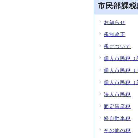
市民部課税
お知らせ
税制改正
税について
個人市民税（
個人市民税（
個人市民税（
法人市民税
固定資産税
軽自動車税
その他の税