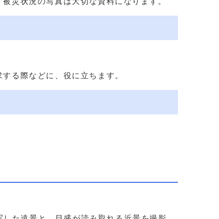
、被災状況の写真は大切な資料になります。
。
求する際などに、役に立ちます。
写した遠景と、目盛が読み取れる近景を撮影