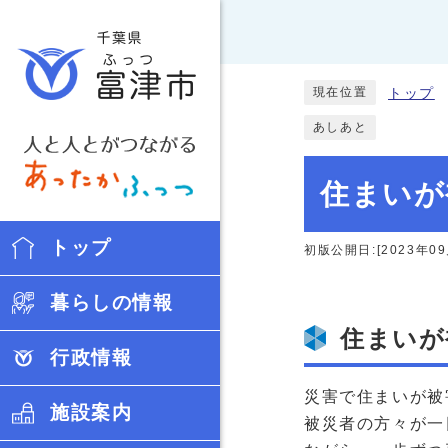
現在位置
トップ
あしあと
住まいが
トップ
初版公開日:[2023年09
暮らしの情報
住まいが
行政情報
災害で住まいが被
施設案内
被災者の方々が一