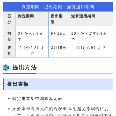
判定期間・提出期限・減算適用期間
区
判定期間
提出期
減算適用期間
分
限
前
3月から8月ま
9月15日
10月から翌年3月ま
期
で
で
後
9月から2月ま
3月15日
4月から9月まで
期
で
提出方法
提出書類
特定事業集中減算算定表
紹介率最高法人の割合が80％を超える場合にお
いて、「正当な理由」に該当することが確認でき