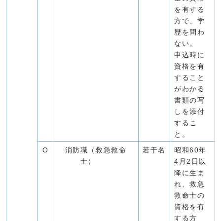
を有する
方で、学
歴を問わ
ない。
申込時に
資格を有
すること
がわかる
書類の写
しを添付
するこ
と。
O
消防職（救急救命
若干名
昭和60年
士）
4月2日以
降に生ま
れ、救急
救命士の
資格を有
する方