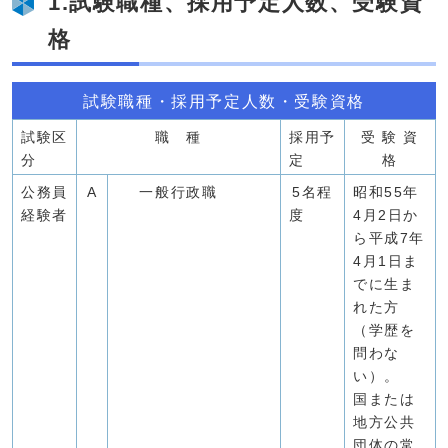
1.試験職種、採用予定人数、受験資
格
試験職種・採用予定人数・受験資格
試験区
職 種
採用予
受 験 資
分
定
格
公務員
A
一般行政職
5名程
昭和55年
経験者
度
4月2日か
ら平成7年
4月1日ま
でに生ま
れた方
（学歴を
問わな
い）。
国または
地方公共
団体の常