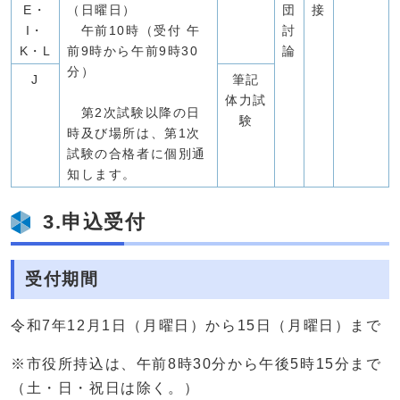
E・
（日曜日）
団
接
I・
午前10時（受付 午
討
K・L
前9時から午前9時30
論
分）
J
筆記
体力試
第2次試験以降の日
験
時及び場所は、第1次
試験の合格者に個別通
知します。
3.申込受付
受付期間
令和7年12月1日（月曜日）から15日（月曜日）まで
※市役所持込は、午前8時30分から午後5時15分まで
（土・日・祝日は除く。）