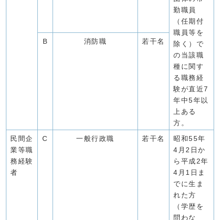
勤職員
（任期付
職員等を
B
消防職
若干名
除く）で
の当該職
種に関す
る職務経
験が直近7
年中5年以
上ある
方。
民間企
C
一般行政職
若干名
昭和55年
業等職
4月2日か
務経験
ら平成2年
者
4月1日ま
でに生ま
れた方
（学歴を
問わな