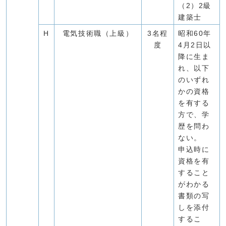
（2）2級
建築士
H
電気技術職（上級）
3名程
昭和60年
度
4月2日以
降に生ま
れ、以下
のいずれ
かの資格
を有する
方で、学
歴を問わ
ない。
申込時に
資格を有
すること
がわかる
書類の写
しを添付
するこ