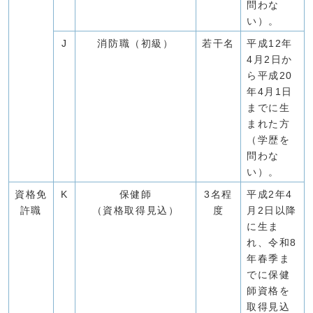
問わな
い）。
J
消防職（初級）
若干名
平成12年
4月2日か
ら平成20
年4月1日
までに生
まれた方
（学歴を
問わな
い）。
資格免
K
保健師
3名程
平成2年4
許職
（資格取得見込）
度
月2日以降
に生ま
れ、令和8
年春季ま
でに保健
師資格を
取得見込