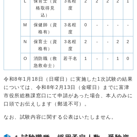
L
保育士（資
3名程
2
2
2
2
1
格取得見
度
込）
M
保健師（資
3名程
0
-
-
-
-
格有）
度
N
保育士（資
3名程
2
-
-
2
2
格有）
度
O
消防職（救
若干名
1
-
-
1
0
急救命士）
令和8年1月18日（日曜日）に実施した1次試験の結果
については、令和8年2月13日（金曜日）までに富津
市役所総務課窓口にて申請があった場合、本人のみに
口頭でお伝えします（郵送不可）。
なお、試験内容に関する公表はいたしません。