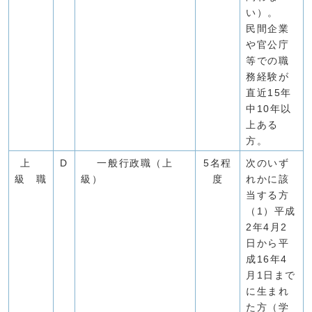
い）。
民間企業
や官公庁
等での職
務経験が
直近15年
中10年以
上ある
方。
上
D
一般行政職（上
5名程
次のいず
級 職
級）
度
れかに該
当する方
（1）平成
2年4月2
日から平
成16年4
月1日まで
に生まれ
た方（学