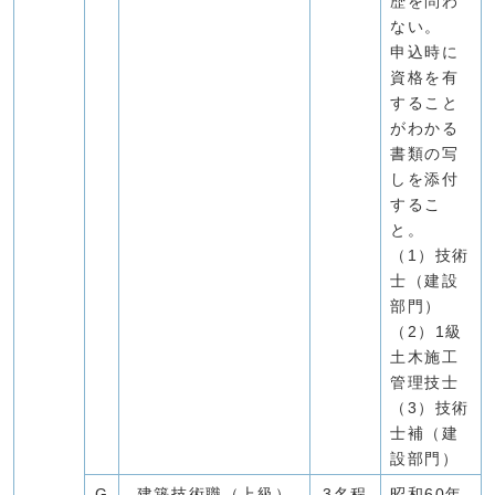
歴を問わ
ない。
申込時に
資格を有
すること
がわかる
書類の写
しを添付
するこ
と。
（1）技術
士（建設
部門）
（2）1級
土木施工
管理技士
（3）技術
士補（建
設部門）
G
建築技術職（上級）
3名程
昭和60年