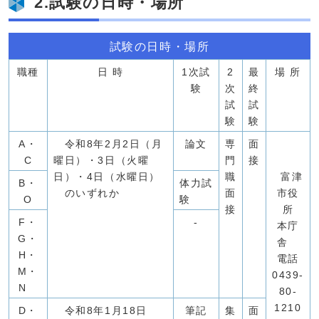
2.試験の日時・場所
試験の日時・場所
職種
日 時
1次試
2
最
場 所
験
次
終
試
試
験
験
A・
令和8年2月2日（月
論文
専
面
C
曜日）・3日（火曜
門
接
日）・4日（水曜日）
職
富津
B・
体力試
のいずれか
面
市役
O
験
接
所
F・
-
本庁
G・
舎
H・
電話
M・
0439-
N
80-
1210
D・
令和8年1月18日
筆記
集
面