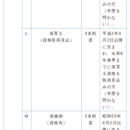
みの方
（学歴を
問わな
い）。
L
保育士
3名程
平成2年4
（資格取得見込）
度
月2日以降
に生ま
れ、令和8
年春季ま
でに保育
士資格を
取得見込
みの方
（学歴を
問わな
い）。
M
保健師
3名程
昭和55年
（資格有）
度
4月2日以
降に生ま