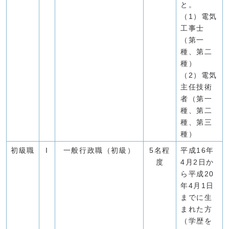
と。
（1）電気
工事士
（第一
種、第二
種）
（2）電気
主任技術
者（第一
種、第二
種、第三
種）
初級職
I
一般行政職（初級）
5名程
平成16年
度
4月2日か
ら平成20
年4月1日
までに生
まれた方
（学歴を