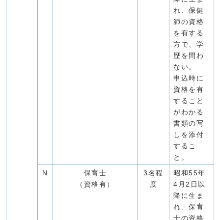
れ、保健
師の資格
を有する
方で、学
歴を問わ
ない。
申込時に
資格を有
すること
がわかる
書類の写
しを添付
するこ
と。
N
保育士
3名程
昭和55年
（資格有）
度
4月2日以
降に生ま
れ、保育
士の資格