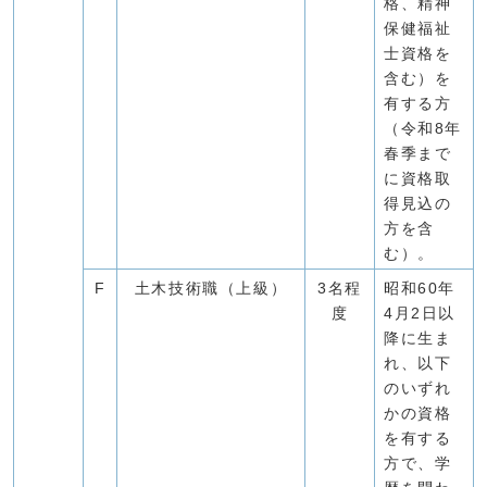
格、精神
保健福祉
士資格を
含む）を
有する方
（令和8年
春季まで
に資格取
得見込の
方を含
む）。
F
土木技術職（上級）
3名程
昭和60年
度
4月2日以
降に生ま
れ、以下
のいずれ
かの資格
を有する
方で、学