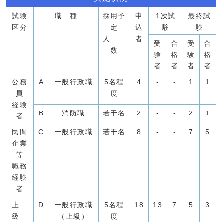
試験
職 種
採用予
申
1次試
最終試
区分
定
込
験
験
人
者
受
合
受
合
数
験
格
験
格
者
者
者
者
公務
A
一般行政職
5名程
4
-
-
1
1
員
度
経験
B
消防職
若干名
2
-
-
2
1
者
民間
C
一般行政職
若干名
8
-
-
7
5
企業
等
職務
経験
者
上
D
一般行政職
5名程
18
13
7
5
3
級
（上級）
度