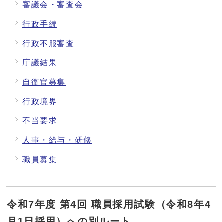
審議会・審査会
行政手続
行政不服審査
庁議結果
自衛官募集
行政境界
不当要求
人事・給与・研修
職員募集
令和7年度 第4回 職員採用試験（令和8年4
月1日採用）への別ルート