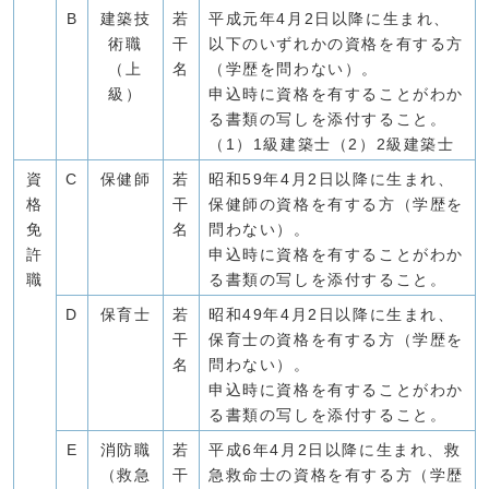
B
建築技
若
平成元年4月2日以降に生まれ、
術職
干
以下のいずれかの資格を有する方
（上
名
（学歴を問わない）。
級）
申込時に資格を有することがわか
る書類の写しを添付すること。
（1）1級建築士（2）2級建築士
資
C
保健師
若
昭和59年4月2日以降に生まれ、
格
干
保健師の資格を有する方（学歴を
免
名
問わない）。
許
申込時に資格を有することがわか
職
る書類の写しを添付すること。
D
保育士
若
昭和49年4月2日以降に生まれ、
干
保育士の資格を有する方（学歴を
名
問わない）。
申込時に資格を有することがわか
る書類の写しを添付すること。
E
消防職
若
平成6年4月2日以降に生まれ、救
（救急
干
急救命士の資格を有する方（学歴