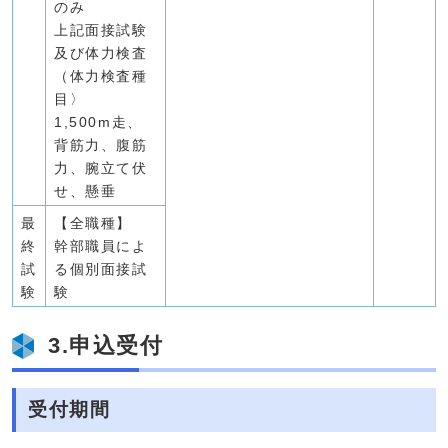
のみ
上記面接試験
及び体力検査
（体力検査種
目〉
1,500m走、
背筋力、腹筋
力、腕立て伏
せ、懸垂
最
【全職種】
終
幹部職員によ
試
る個別面接試
験
験
3.申込受付
受付期間