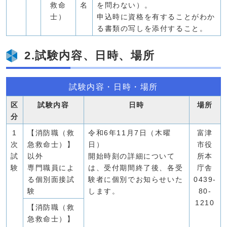
救命
名
を問わない）。
士）
申込時に資格を有することがわか
る書類の写しを添付すること。
2.試験内容、日時、場所
試験内容・日時・場所
区
試験内容
日時
場所
分
1
【消防職（救
令和6年11月7日（木曜
富津
次
急救命士）】
日）
市役
試
以外
開始時刻の詳細について
所本
験
専門職員によ
は、受付期間終了後、各受
庁舎
る個別面接試
験者に個別でお知らせいた
0439-
験
します。
80-
1210
【消防職（救
急救命士）】