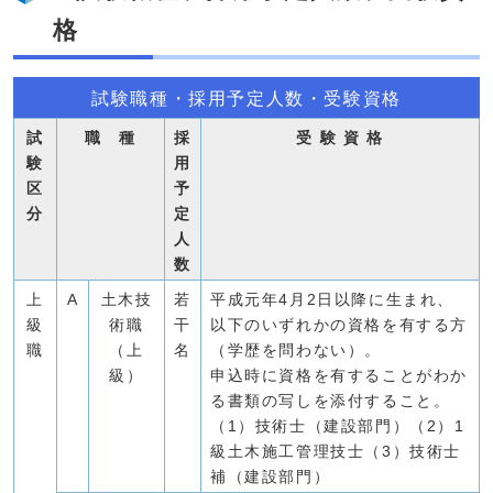
格
試験職種・採用予定人数・受験資格
試
職 種
採
受 験 資 格
験
用
区
予
分
定
人
数
上
A
土木技
若
平成元年4月2日以降に生まれ、
級
術職
干
以下のいずれかの資格を有する方
職
（上
名
（学歴を問わない）。
級）
申込時に資格を有することがわか
る書類の写しを添付すること。
（1）技術士（建設部門）（2）1
級土木施工管理技士（3）技術士
補（建設部門）