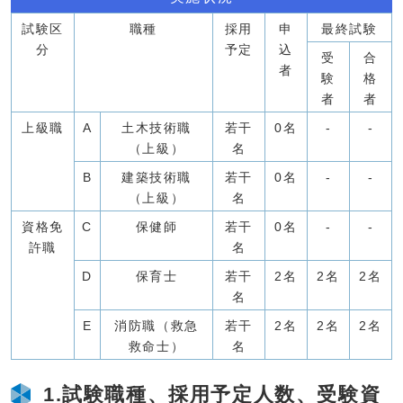
試験区
職種
採用
申
最終試験
分
予定
込
受
合
者
験
格
者
者
上級職
A
土木技術職
若干
0名
-
-
（上級）
名
B
建築技術職
若干
0名
-
-
（上級）
名
資格免
C
保健師
若干
0名
-
-
許職
名
D
保育士
若干
2名
2名
2名
名
E
消防職（救急
若干
2名
2名
2名
救命士）
名
1.試験職種、採用予定人数、受験資