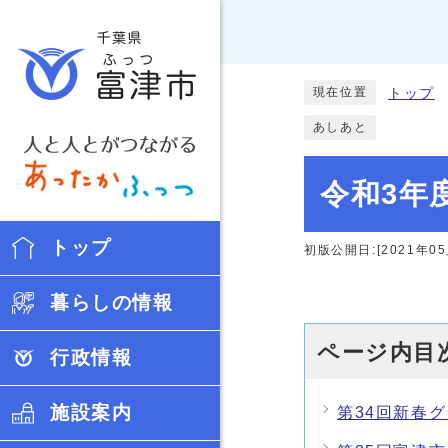
現在位置
トップ
あしあと
令和3年
トップ
初版公開日:[2021年05
暮らしの情報
ページ内目
行政情報
施設案内
第34回新春