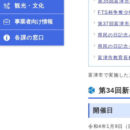
第35回富津
観光・文化
FTS杯争奪
事業者向け情報
第37回富津
県民の日記念
各課の窓口
県民の日記念
富津市教育長
富津市で実施した
第34回
開催日
令和4年1月9日（