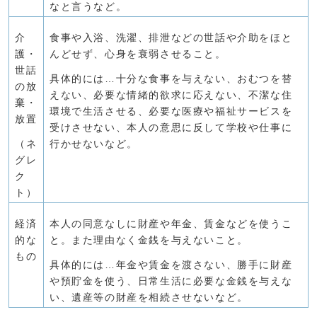
なと言うなど。
介
食事や入浴、洗濯、排泄などの世話や介助をほと
護・
んどせず、心身を衰弱させること。
世話
具体的には…十分な食事を与えない、おむつを替
の放
えない、必要な情緒的欲求に応えない、不潔な住
棄・
環境で生活させる、必要な医療や福祉サービスを
放置
受けさせない、本人の意思に反して学校や仕事に
（ネ
行かせないなど。
グレ
ク
ト）
経済
本人の同意なしに財産や年金、賃金などを使うこ
的な
と。また理由なく金銭を与えないこと。
もの
具体的には…年金や賃金を渡さない、勝手に財産
や預貯金を使う、日常生活に必要な金銭を与えな
い、遺産等の財産を相続させないなど。