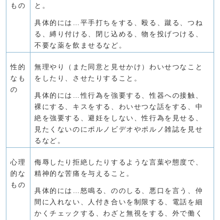
もの
と。
具体的には…平手打ちをする、殴る、蹴る、つね
る、縛り付ける、閉じ込める、物を投げつける、
不要な薬を飲ませるなど。
性的
無理やり（また同意と見せかけ）わいせつなこと
なも
をしたり、させたりすること。
の
具体的には…性行為を強要する、性器への接触、
裸にする、キスをする、わいせつな話をする、中
絶を強要する、避妊をしない、性行為を見せる、
見たくないのにポルノビデオやポルノ雑誌を見せ
るなど。
心理
侮辱したり拒絶したりするような言葉や態度で、
的な
精神的な苦痛を与えること。
もの
具体的には…怒鳴る、ののしる、悪口を言う、仲
間に入れない、人付き合いを制限する、電話を細
かくチェックする、わざと無視をする、外で働く