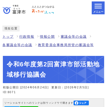
メニュー
スマートフォン表示用の情報をスキップ
現在位置
トップ
行政情報
情報公開
審議会等の会議
各審議会等の会議
教育委員会事務局所管の審議会等
令和6年度第2回富津市部活動地
域移行協議会
初版公開日:[2024年06月24日]
更新日：[2026年2月5日]
ID:8071
ソーシャルサイトへのリンクは別ウィンドウで開きます