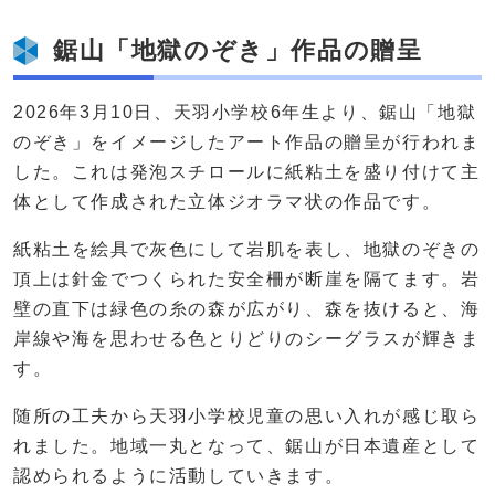
鋸山「地獄のぞき」作品の贈呈
2026年3月10日、天羽小学校6年生より、鋸山「地獄
のぞき」をイメージしたアート作品の贈呈が行われま
した。これは発泡スチロールに紙粘土を盛り付けて主
体として作成された立体ジオラマ状の作品です。
紙粘土を絵具で灰色にして岩肌を表し、地獄のぞきの
頂上は針金でつくられた安全柵が断崖を隔てます。岩
壁の直下は緑色の糸の森が広がり、森を抜けると、海
岸線や海を思わせる色とりどりのシーグラスが輝きま
す。
随所の工夫から天羽小学校児童の思い入れが感じ取ら
れました。地域一丸となって、鋸山が日本遺産として
認められるように活動していきます。