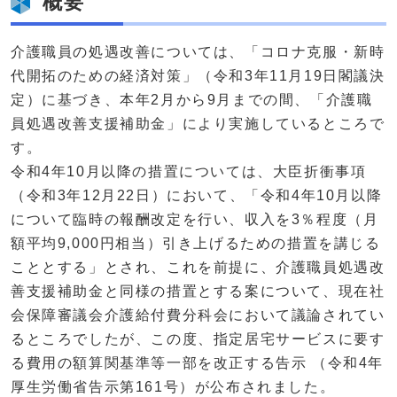
概要
介護職員の処遇改善については、「コロナ克服・新時
代開拓のための経済対策」（令和3年11月19日閣議決
定）に基づき、本年2月から9月までの間、「介護職
員処遇改善支援補助金」により実施しているところで
す。
令和4年10月以降の措置については、大臣折衝事項
（令和3年12月22日）において、「令和4年10月以降
について臨時の報酬改定を行い、収入を3％程度（月
額平均9,000円相当）引き上げるための措置を講じる
こととする」とされ、これを前提に、介護職員処遇改
善支援補助金と同様の措置とする案について、現在社
会保障審議会介護給付費分科会において議論されてい
るところでしたが、この度、指定居宅サービスに要す
る費用の額算関基準等一部を改正する告示 （令和4年
厚生労働省告示第161号）が公布されました。