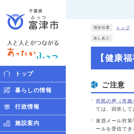
現在位置
トップ
あしあと
【健康福
トップ
ご注意
暮らしの情報
市民の声（市政
行政情報
ては、回答して
迷惑メール対策等
施設案内
ールを受信でき